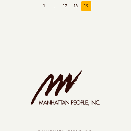
1
…
17
18
19