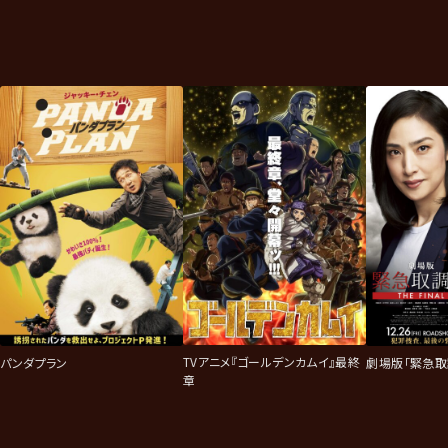
TVアニメ『ゴールデンカムイ』最終
パンダプラン
劇場版「緊急取調室
章