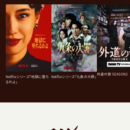
外道の歌 SEASON2
Netflixシリーズ「地獄に堕ち
Netflixシリーズ「九条の大罪」
るわよ」