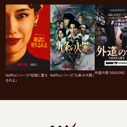
外道の歌 SEASON2
Netflixシリーズ「地獄に堕ち
Netflixシリーズ「九条の大罪」
るわよ」