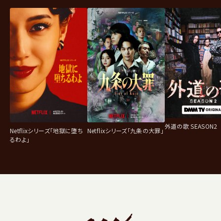
外道の歌 SEASON2
Netflixシリーズ「地獄に堕ち
Netflixシリーズ「九条の大罪」
るわよ」