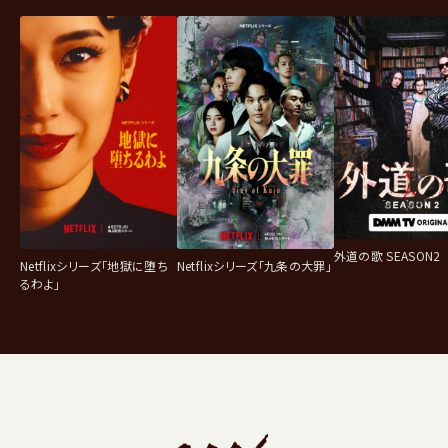
外道の歌 SEASON2
Netflixシリーズ「地獄に堕ち
Netflixシリーズ「九条の大罪」
るわよ」