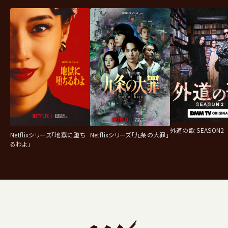
外道の歌 SEASON2
Netflixシリーズ「地獄に堕ち
Netflixシリーズ「九条の大罪」
るわよ」