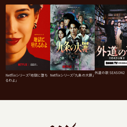
外道の歌 SEASON2
Netflixシリーズ「地獄に堕ち
Netflixシリーズ「九条の大罪」
るわよ」