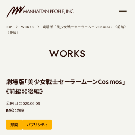
TOP
>
WORKS
>
劇場版「美少女戦士セーラームーンCosmos」《前編》
《後編》
WORKS
劇場版「美少女戦士セーラームーンCosmos」
《前編》《後編》
公開日：2023.06.09
配給：東映
邦画
パブリシティ