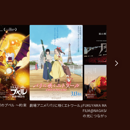
町のプペル ～約束
劇場アニメ『パリに咲くエトワール』
FUKUYAMA MASAHARU LIVE
FILM@NAGASAKI 月光 ずっ
の光につながっていたんだ