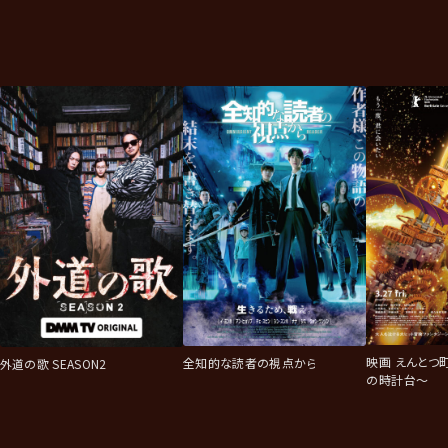
映画 えんとつ
全知的な読者の視点から
外道の歌 SEASON2
の時計台～