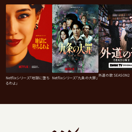
外道の歌 SEASON2
Netflixシリーズ「地獄に堕ち
Netflixシリーズ「九条の大罪」
るわよ」