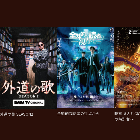
映画 えんとつ
全知的な読者の視点から
外道の歌 SEASON2
の時計台～