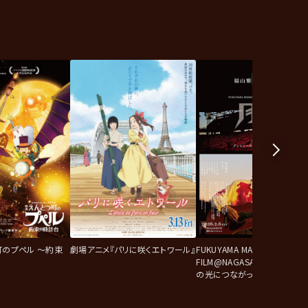
町のプペル ～約束
劇場アニメ『パリに咲くエトワール』
FUKUYAMA MASAHARU LIVE
FILM@NAGASAKI 月光 ずっ
の光につながっていたんだ