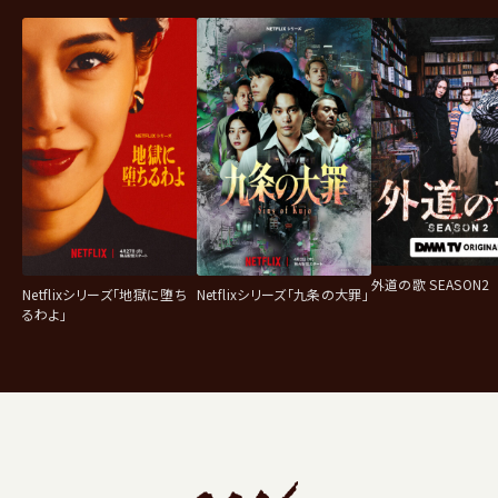
外道の歌 SEASON2
Netflixシリーズ「地獄に堕ち
Netflixシリーズ「九条の大罪」
るわよ」