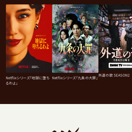
外道の歌 SEASON2
Netflixシリーズ「地獄に堕ち
Netflixシリーズ「九条の大罪」
るわよ」