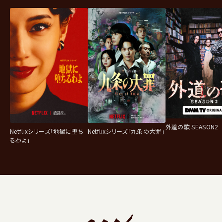
外道の歌 SEASON2
Netflixシリーズ「地獄に堕ち
Netflixシリーズ「九条の大罪」
るわよ」