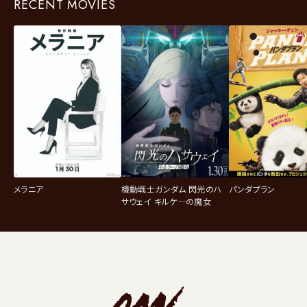
RECENT MOVIES
メラニア
機動戦士ガンダム 閃光のハ
パンダプラン
サウェイ キルケ―の魔女