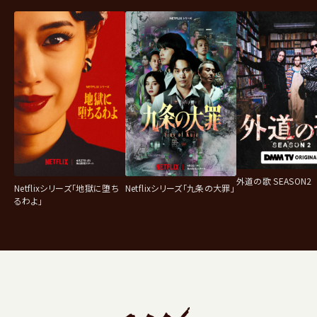
外道の歌 SEASON2
Netflixシリーズ「地獄に堕ち
Netflixシリーズ「九条の大罪」
るわよ」